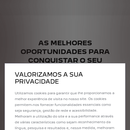
AS MELHORES
OPORTUNIDADES PARA
CONQUISTAR O SEU
PEUGEOT
VALORIZAMOS A SUA
PRIVACIDADE
Utilizamos cookies para garantir que lhe proporcionamos a
melhor experiência de visita no nosso site. Os cookies
permitem-nos fornecer funcionalidades essenciais como
seja segurança, gestão de rede e acessibilidade.
Melhoram a utilização do site e a sua performance através
de várias características como sejam reconhecimento da
língua, pesquisa e resultados e, nessa medida, melhoram