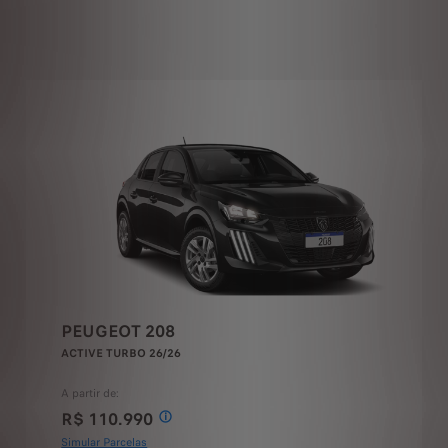
PEUGEOT 208
GT HIBRIDO 26/26
A partir de:
R$ 134.990
0,00 à vista. Valor promocional a partir de R$ 96.990,00 à vista para Novo Peugeot 208 Sty
 como parte de pagamento, a depender da avaliação feita pela concessionária. Valor promoci
208 Active Turbo 26/26, na cor Preto Perla Nera, sem opcionais, de R$115.550,00 por R$110.
Condição válida para o veículo Novo Peugeot 208 GT H
Simular Parcelas