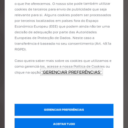
o que lhe oferecemos. O nosso site pode também utilizar
cookies de terceiros para envio de publicidade que seja
relevante para si. Alguns cookies podem ser processados
por terceiros localizados em países fora do Espaço
Económico Europeu (EEE) que podem ainda não ter uma
decisão de adequação por parte das Autoridades
Europeias de Protecção de Dados. Neste caso a
transferência é baseada no seu consentimento (Art. 49.1a
RGPD).
Caso queira saber mais sobre os cookies que utilizamos e
como gerenciá-los, acesse a nossa Política de Cookies ou
‘GERENCIAR PREFERÊNCIAS’
clique na opção
.
SERVIÇOS FINANCEIROS
Com o Renova Peugeot, Financiamento Tradicional e Peugeot Seguros, você
tem condições especiais para adquirir seu Peugeot novo e garantir proteção
total para o seu veículo.
GERENCIAR PREFERÊNCIAS
ACEITAR TUDO