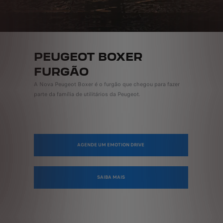
PEUGEOT BOXER
FURGÃO
A Nova Peugeot Boxer é o furgão que chegou para fazer
parte da família de utilitários da Peugeot.
AGENDE UM EMOTION DRIVE
SAIBA MAIS