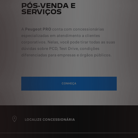
PÓS-VENDA E
SERVIÇOS
A
Peugeot PRO
conta com concessionárias
especializadas em atendimento a clientes
corporativos. Nelas, você pode tirar todas as suas
dúvidas sobre PCD, Test Drive, condições
diferenciadas para empresas e órgãos públicos.
CONHEÇA
LOCALIZE CONCESSIONÁRIA