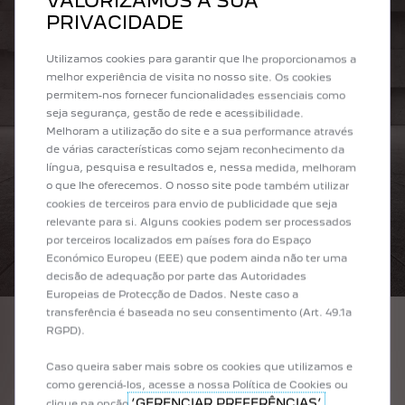
VALORIZAMOS A SUA
PRIVACIDADE
Utilizamos cookies para garantir que lhe proporcionamos a
melhor experiência de visita no nosso site. Os cookies
permitem-nos fornecer funcionalidades essenciais como
seja segurança, gestão de rede e acessibilidade.
Melhoram a utilização do site e a sua performance através
de várias características como sejam reconhecimento da
língua, pesquisa e resultados e, nessa medida, melhoram
o que lhe oferecemos. O nosso site pode também utilizar
cookies de terceiros para envio de publicidade que seja
relevante para si. Alguns cookies podem ser processados
por terceiros localizados em países fora do Espaço
Económico Europeu (EEE) que podem ainda não ter uma
decisão de adequação por parte das Autoridades
Europeias de Protecção de Dados. Neste caso a
transferência é baseada no seu consentimento (Art. 49.1a
RGPD).
PEUGEOT E-EXPERT
Transforme o seu olhar com a Nova Expert elétrica,
Caso queira saber mais sobre os cookies que utilizamos e
colocando a sua empresa em um novo patamar de
como gerenciá-los, acesse a nossa Política de Cookies ou
mobilidade. Com zero emissões, sem ruídos e vibrações.
‘GERENCIAR PREFERÊNCIAS’
clique na opção
.