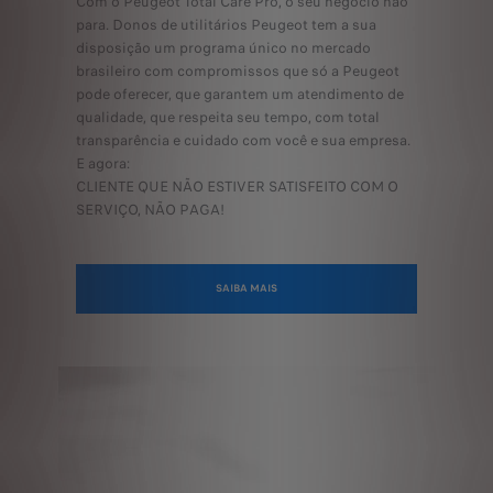
Com o Peugeot Total Care Pro, o seu negócio não
para. Donos de utilitários Peugeot tem a sua
disposição um programa único no mercado
brasileiro com compromissos que só a Peugeot
pode oferecer, que garantem um atendimento de
qualidade, que respeita seu tempo, com total
transparência e cuidado com você e sua empresa.
E agora:
CLIENTE QUE NÃO ESTIVER SATISFEITO COM O
SERVIÇO, NÃO PAGA!
SAIBA MAIS