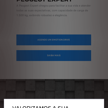
A Peugeot Expert chegou para facilitar a sua vida e atender
todas as suas expectativas, com capacidade de carga de
1.500 kg, exibindo robustez e elegância.
AGENDE UM EMOTION DRIVE
SAIBA MAIS