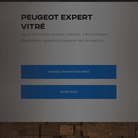
PEUGEOT EXPERT
VITRÉ
Agora com vidros traseiros e laterais, a Nova Peugeot
Expert Vitré é adaptável a qualquer tipo de negócio.
AGENDE UM EMOTION DRIVE
SAIBA MAIS